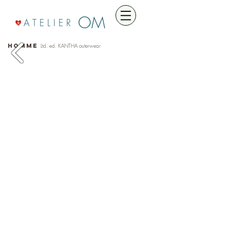
OM
A T E L I E R
HOMME
Ltd. ed. KANTHA outerwear