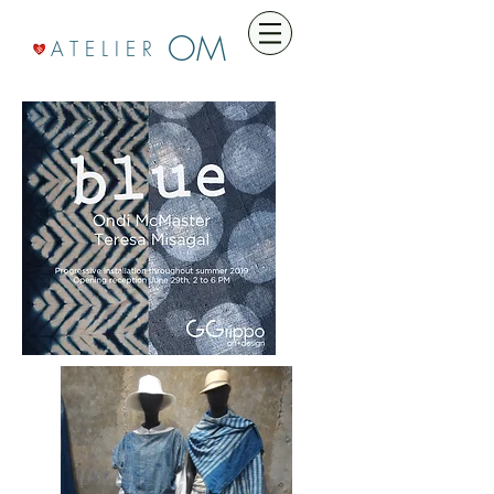
OM
A T E L I E R