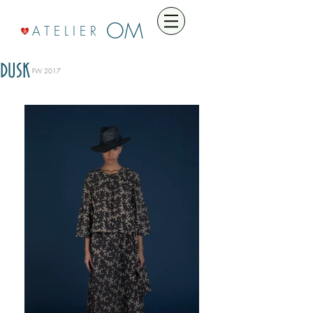
OM
A T E L I E R
DUSK
FW 2017